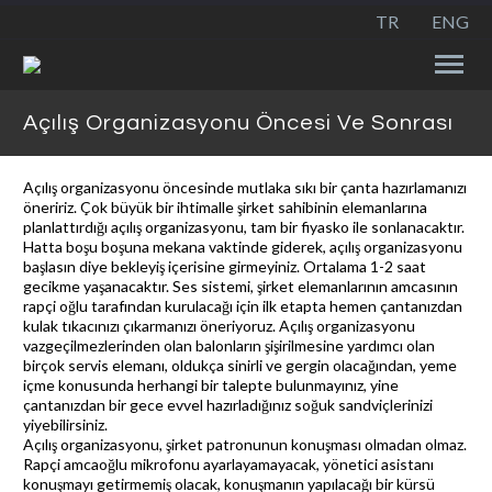
TR
ENG
Açılış Organizasyonu Öncesi Ve Sonrası
Açılış organizasyonu
öncesinde mutlaka sıkı bir çanta hazırlamanızı
öneririz. Çok büyük bir ihtimalle şirket sahibinin elemanlarına
planlattırdığı açılış organizasyonu, tam bir fiyasko ile sonlanacaktır.
Hatta boşu boşuna mekana vaktinde giderek, açılış organizasyonu
başlasın diye bekleyiş içerisine girmeyiniz. Ortalama 1-2 saat
gecikme yaşanacaktır. Ses sistemi, şirket elemanlarının amcasının
rapçi oğlu tarafından kurulacağı için ilk etapta hemen çantanızdan
kulak tıkacınızı çıkarmanızı öneriyoruz. Açılış organizasyonu
vazgeçilmezlerinden olan balonların şişirilmesine yardımcı olan
birçok servis elemanı, oldukça sinirli ve gergin olacağından, yeme
içme konusunda herhangi bir talepte bulunmayınız, yine
çantanızdan bir gece evvel hazırladığınız soğuk sandviçlerinizi
yiyebilirsiniz.
Açılış organizasyonu, şirket patronunun konuşması olmadan olmaz.
Rapçi amcaoğlu mikrofonu ayarlayamayacak, yönetici asistanı
konuşmayı getirmemiş olacak, konuşmanın yapılacağı bir kürsü