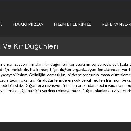
A
HAKKIMIZDA
HİZMETLERİMİZ
REFERANSLA
Ve Kır Düğünleri
 organizasyon firmaları, kır düğünleri konseptinin bu senede çok fazla ter
n doğru mekândır. Bu konsept için
düğün organizasyon firmaları
ndan yardı
yaşayabilirsiniz. Gelinliğin, damatlığın, nikâh şekerlerinin, masa düzenlem
 tadını çıkartın. Kır düğünlerinde en çok tercih edilen lila, mor, beyaz 
 edebilirsiniz.
Düğün organizasyon firmaları
arasından seçim yaparken, bu i
e servis sağlamak için yardımcı olmaya hazır. Düğün planlamanızı ve e