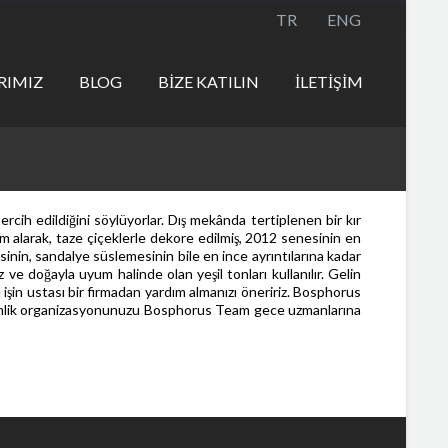
TR
ENG
RIMIZ
BLOG
BİZE KATILIN
İLETİŞİM
cih edildiğini söylüyorlar. Dış mekânda tertiplenen bir kır
m alarak, taze çiçeklerle dekore edilmiş, 2012 senesinin en
esinin, sandalye süslemesinin bile en ince ayrıntılarına kadar
ve doğayla uyum halinde olan yeşil tonları kullanılır. Gelin
şin ustası bir firmadan yardım almanızı öneririz. Bosphorus
tkinlik organizasyonunuzu Bosphorus Team gece uzmanlarına