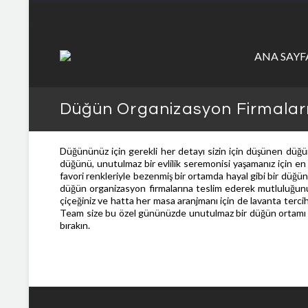
ANA SAYF
Düğün Organizasyon Firmaları 
Düğününüz için gerekli her detayı sizin için düşünen düğün
düğünü, unutulmaz bir evlilik seremonisi yaşamanız için e
favori renkleriyle bezenmiş bir ortamda hayal gibi bir düğün 
düğün organizasyon firmalarına teslim ederek mutluluğunuzun
çiçeğiniz ve hatta her masa aranjmanı için de lavanta tercih
Team size bu özel gününüzde unutulmaz bir düğün ortamı v
bırakın.