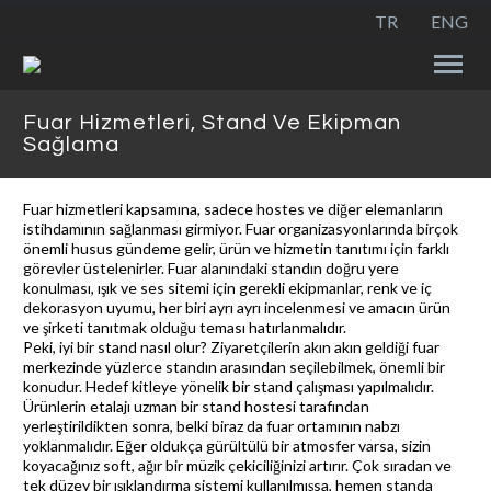
TR
ENG
Fuar Hizmetleri, Stand Ve Ekipman
Sağlama
Fuar hizmetleri kapsamına, sadece hostes ve diğer elemanların
istihdamının sağlanması girmiyor. Fuar organizasyonlarında birçok
önemli husus gündeme gelir, ürün ve hizmetin tanıtımı için farklı
görevler üstelenirler. Fuar alanındaki standın doğru yere
konulması, ışık ve ses sitemi için gerekli ekipmanlar, renk ve iç
dekorasyon uyumu, her biri ayrı ayrı incelenmesi ve amacın ürün
ve şirketi tanıtmak olduğu teması hatırlanmalıdır.
Peki, iyi bir stand nasıl olur? Ziyaretçilerin akın akın geldiği fuar
merkezinde yüzlerce standın arasından seçilebilmek, önemli bir
konudur. Hedef kitleye yönelik bir stand çalışması yapılmalıdır.
Ürünlerin etalajı uzman bir stand hostesi tarafından
yerleştirildikten sonra, belki biraz da fuar ortamının nabzı
yoklanmalıdır. Eğer oldukça gürültülü bir atmosfer varsa, sizin
koyacağınız soft, ağır bir müzik çekiciliğinizi artırır. Çok sıradan ve
tek düzey bir ışıklandırma sistemi kullanılmışsa, hemen standa