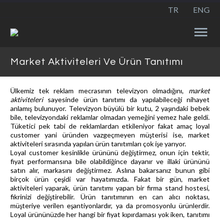
TR
ENG
Market Aktiviteleri Ve Ürün Tanıtımı
Ülkemiz tek reklam mecrasının televizyon olmadığını,
market
aktiviteleri
sayesinde ürün tanıtımı da yapılabileceği nihayet
anlamış bulunuyor. Televizyon büyülü bir kutu, 2 yaşındaki bebek
bile, televizyondaki reklamlar olmadan yemeğini yemez hale geldi.
Tüketici pek tabi de reklamlardan etkileniyor fakat amaç loyal
customer yani üründen vazgeçmeyen müşterisi ise, market
aktiviteleri sırasında yapılan ürün tanıtımları çok işe yarıyor.
Loyal customer kesinlikle ürününü değiştirmez, onun için tektir,
fiyat performansına bile olabildiğince dayanır ve illaki ürününü
satın alır, markasını değiştirmez. Aslına bakarsanız bunun gibi
birçok ürün çeşidi var hayatımızda. Fakat bir gün, market
aktiviteleri yaparak, ürün tanıtımı yapan bir firma stand hostesi,
fikrinizi değiştirebilir. Ürün tanıtımının en can alıcı noktası,
müşteriye verilen eşantiyonlardır, ya da promosyonlu ürünlerdir.
Loyal ürününüzde her hangi bir fiyat kıpırdaması yok iken, tanıtımı